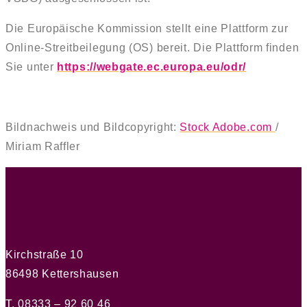
Die Europäische Kommission stellt eine Plattform zur
Online-Streitbeilegung (OS) bereit. Die Plattform finden
Sie unter
https://webgate.ec.europa.eu/odr/
Bildnachweis und Bildcopyright:
Stock Adobe.com
/
Miriam Raffler
Kirchstraße 10
86498 Kettershausen
T. 08333 – 92 60 46